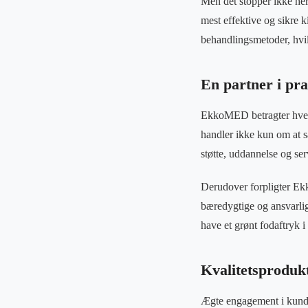
Men det stopper ikke her
mest effektive og sikre 
behandlingsmetoder, hvil
En partner i pra
EkkoMED betragter hver k
handler ikke kun om at s
støtte, uddannelse og servi
Derudover forpligter Ek
bæredygtige og ansvarlig
have et grønt fodaftryk 
Kvalitetsprodukt
Ægte engagement i kunde