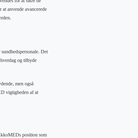
endes for at sikre de
for at anvende avancerede
erden.
or sundhedspersonale. Det
 hverdag og tilbyde
rydende, men også
ED vigtigheden af at
t EkkoMEDs position som