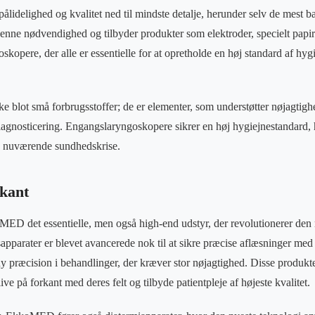
idelighed og kvalitet ned til mindste detalje, herunder selv de mest bas
ne nødvendighed og tilbyder produkter som elektroder, specielt papir t
kopere, der alle er essentielle for at opretholde en høj standard af hyg
ke blot små forbrugsstoffer; de er elementer, som understøtter nøjagtigh
agnosticering. Engangslaryngoskopere sikrer en høj hygiejnestandard, h
en nuværende sundhedskrise.
rkant
MED det essentielle, men også high-end udstyr, der revolutionerer den
apparater er blevet avancerede nok til at sikre præcise aflæsninger me
ny præcision i behandlinger, der kræver stor nøjagtighed. Disse produkte
ive på forkant med deres felt og tilbyde patientpleje af højeste kvalitet.