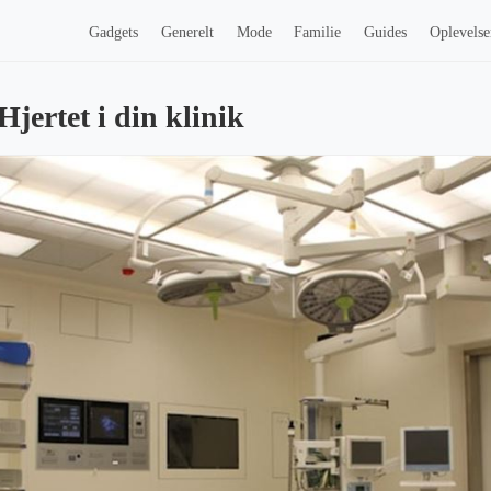
Gadgets
Generelt
Mode
Familie
Guides
Oplevelse
ertet i din klinik