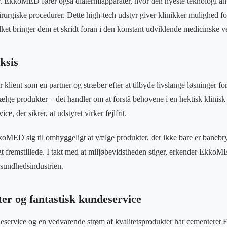
. EkkoMED fører også diatermiapparater, hvor den nyeste teknologi anv
kirurgiske procedurer. Dette high-tech udstyr giver klinikker mulighed 
ket bringer dem et skridt foran i den konstant udviklende medicinske v
ksis
lient som en partner og stræber efter at tilbyde livslange løsninger f
ælge produkter – det handler om at forstå behovene i en hektisk klinisk
ce, der sikrer, at udstyret virker fejlfrit.
koMED sig til omhyggeligt at vælge produkter, der ikke bare er baneb
t fremstillede. I takt med at miljøbevidstheden stiger, erkender EkkoM
i sundhedsindustrien.
er og fantastisk kundeservice
service og en vedvarende strøm af kvalitetsprodukter har cementere