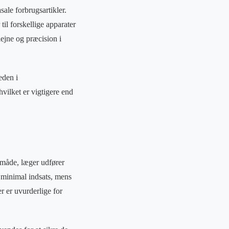
ale forbrugsartikler.
il forskellige apparater
iejne og præcision i
eden i
vilket er vigtigere end
 måde, læger udfører
d minimal indsats, mens
r er uvurderlige for