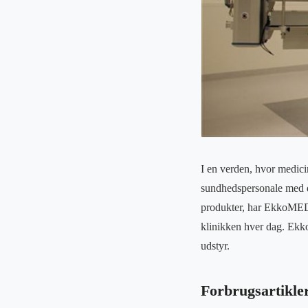
I en verden, hvor medicin
sundhedspersonale med de
produkter, har EkkoMED in
klinikken hver dag. EkkoM
udstyr.
Forbrugsartikler 