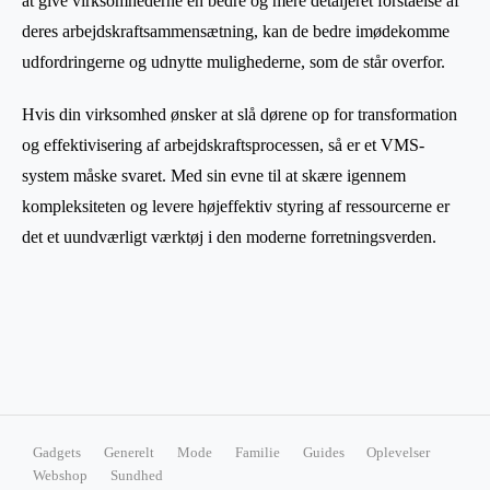
at give virksomhederne en bedre og mere detaljeret forståelse af
deres arbejdskraftsammensætning, kan de bedre imødekomme
udfordringerne og udnytte mulighederne, som de står overfor.
Hvis din virksomhed ønsker at slå dørene op for transformation
og effektivisering af arbejdskraftsprocessen, så er et VMS-
system måske svaret. Med sin evne til at skære igennem
kompleksiteten og levere højeffektiv styring af ressourcerne er
det et uundværligt værktøj i den moderne forretningsverden.
Gadgets
Generelt
Mode
Familie
Guides
Oplevelser
Webshop
Sundhed