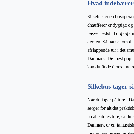
Hvad indebærer 
Silkebus er en busoperat
chauffører er dygtige og
passer bedst til dig og 
derhen. Så uanset om du
afslappende tur i det sm
Danmark. De mest populæ
kan du finde deres ture 
Silkebus tager s
Når du tager på ture i 
sørger for alt det prakti
på alle deres ture, så du
Danmark er en fantastisk
modernere busser, profes