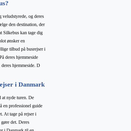
us?
g veludstyrede, og deres
ælge den destination, der
at Silkebus kan tage dig
lot ønsker en
ige tilbud på busrejser i
 På deres hjemmeside
ra deres hjemmeside. D
srejser i Danmark
 at nyde turen. De
så en professionel guide
 At tage på rejser i
 gøre det. Deres
er i Danmark til en