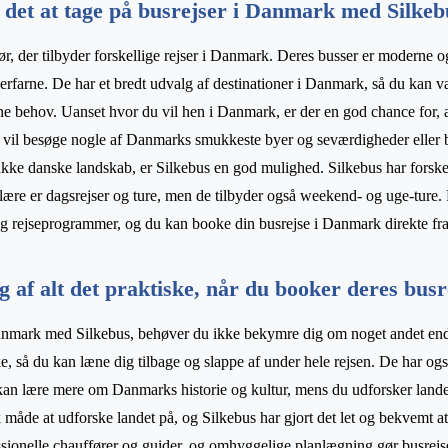
det at tage på busrejser i Danmark med Silkeb
ør, der tilbyder forskellige rejser i Danmark. Deres busser er moderne o
 erfarne. De har et bredt udvalg af destinationer i Danmark, så du kan v
dine behov. Uanset hvor du vil hen i Danmark, er der en god chance for, 
 vil besøge nogle af Danmarks smukkeste byer og seværdigheder eller b
ukke danske landskab, er Silkebus en god mulighed. Silkebus har forskell
re er dagsrejser og ture, men de tilbyder også weekend- og uge-ture.
og rejseprogrammer, og du kan booke din busrejse i Danmark direkte f
ig af alt det praktiske, når du booker deres bu
Danmark med Silkebus, behøver du ikke bekymre dig om noget andet end
ske, så du kan læne dig tilbage og slappe af under hele rejsen. De har og
 kan lære mere om Danmarks historie og kultur, mens du udforsker landet.
 måde at udforske landet på, og Silkebus har gjort det let og bekvemt at
sionelle chauffører og guider, og omhyggelige planlægning gør busrejs