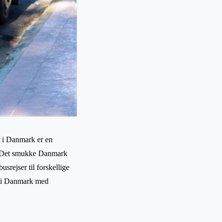
r i Danmark er en
lt Det smukke Danmark
srejser til forskellige
er i Danmark med