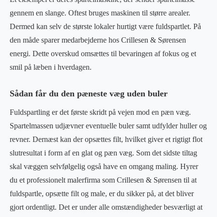
gennem en slange. Oftest bruges maskinen til større arealer.
Dermed kan selv de største lokaler hurtigt være fuldspartlet. På
den måde sparer medarbejderne hos Crillesen & Sørensen
energi. Dette overskud omsættes til bevaringen af fokus og et
smil på læben i hverdagen.
Sådan får du den pæneste væg uden buler
Fuldspartling er det første skridt på vejen mod en pæn væg.
Spartelmassen udjævner eventuelle buler samt udfylder huller og
revner. Dernæst kan der opsættes filt, hvilket giver et rigtigt flot
slutresultat i form af en glat og pæn væg. Som det sidste tiltag
skal væggen selvfølgelig også have en omgang maling. Hyrer
du et professionelt malerfirma som Crillesen & Sørensen til at
fuldspartle, opsætte filt og male, er du sikker på, at det bliver
gjort ordentligt. Det er under alle omstændigheder besværligt at