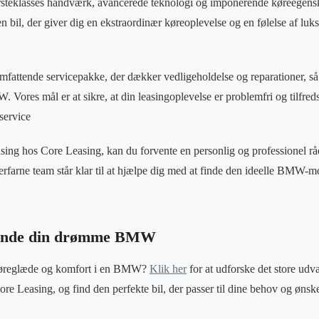
rsteklasses håndværk, avancerede teknologi og imponerende køreegensk
 bil, der giver dig en ekstraordinær køreoplevelse og en følelse af luk
mfattende servicepakke, der dækker vedligeholdelse og reparationer, så
Vores mål er at sikre, at din leasingoplevelse er problemfri og tilfredssti
service
ng hos Core Leasing, kan du forvente en personlig og professionel r
rfarne team står klar til at hjælpe dig med at finde den ideelle BMW-mod
t finde din drømme BMW
e køreglæde og komfort i en BMW?
Klik her
for at udforske det store u
re Leasing, og find den perfekte bil, der passer til dine behov og ønske