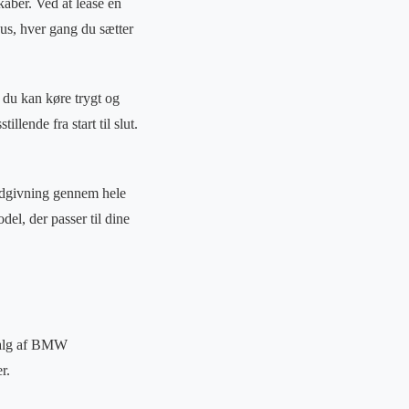
aber. Ved at lease en
sus, hver gang du sætter
 du kan køre trygt og
llende fra start til slut.
ådgivning gennem hele
el, der passer til dine
dvalg af BMW
r.