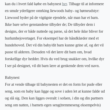
kan du i hvert fald købe en babynest
her
. Tilbage til at informere
en smule yderligere omrking liewoods baby- og børneudstyr:
Liewood byder på de vigtigste ejendele, når man har et barn.
Ikke bare selve genstandene tilbyder de; De tilbyder dem i
designs, der er både nuttede og pæne, så det hele ikke bliver for
hurlumhejovertaget. For eksempel har de håndklæder med et
hundehoved. Det vil din baby/dit barn kunne grine af, og det vil
passe til alderen. Desuden vil det lære dit barn om, hvad
forskellige dyr hedder. Hvis du ved brug snakker om, hvilke dyr
I ser på designet, vil dit barn lære at genkende dem ved navn.
Babynest
For at vende tilbage til babynesten er det en form for pude eller
seng, som en baby kan ligge og sove i uden let at kunne falde ud
og slå sig. Den kan ligges overalt: i sofaen, i din og din partners
seng om natten, i barnets egen seng(tremmeseng eksempelvis)