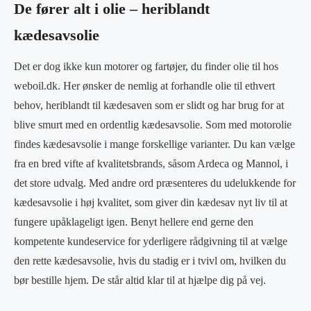
De fører alt i olie – heriblandt
kædesavsolie
Det er dog ikke kun motorer og fartøjer, du finder olie til hos
weboil.dk. Her ønsker de nemlig at forhandle olie til ethvert
behov, heriblandt til kædesaven som er slidt og har brug for at
blive smurt med en ordentlig kædesavsolie. Som med motorolie
findes kædesavsolie i mange forskellige varianter. Du kan vælge
fra en bred vifte af kvalitetsbrands, såsom Ardeca og Mannol, i
det store udvalg. Med andre ord præsenteres du udelukkende for
kædesavsolie i høj kvalitet, som giver din kædesav nyt liv til at
fungere upåklageligt igen. Benyt hellere end gerne den
kompetente kundeservice for yderligere rådgivning til at vælge
den rette kædesavsolie, hvis du stadig er i tvivl om, hvilken du
bør bestille hjem. De står altid klar til at hjælpe dig på vej.